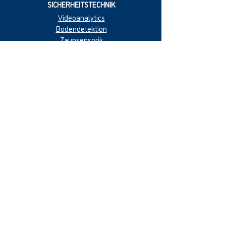
SICHERHEITSTECHNIK
Videoanalytics
Boden
detektion
Zaun
sensorik
Mikr
owelle
Las
er
Radar
Alarmanl
age
n
Videoüberwachung
Zutritts
kontrolle