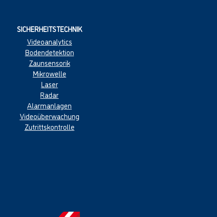
SICHERHEITSTECHNIK
Videoanalytics
Boden
detektion
Zaun
sensorik
Mikr
owelle
Las
er
Radar
Alarmanl
age
n
Videoüberwachung
Zutritts
kontrolle