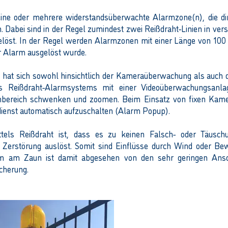
ine oder mehrere widerstandsüberwachte Alarmzone(n), die di
 Dabei sind in der Regel zumindest zwei Reißdraht-Linien in ve
löst. In der Regel werden Alarmzonen mit einer Länge von 100 –
r Alarm ausgelöst wurde.
 hat sich sowohl hinsichtlich der Kameraüberwachung als auch d
es Reißdraht-Alarmsystems mit einer Videoüberwachungsan
mbereich schwenken und zoomen. Beim Einsatz von fixen Kamera
dienst automatisch aufzuschalten (Alarm Popup).
ittels Reißdraht ist, dass es zu keinen Falsch- oder Täu
 Zerstörung auslöst. Somit sind Einflüsse durch Wind oder B
em am Zaun ist damit abgesehen von den sehr geringen Ansc
cherung.
Vorteile von R