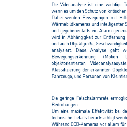
Die Videoanalyse ist eine wichtige 
wenn es um den Schutz von kritischen 
Dabei werden Bewegungen mit Hil
Wärmebildkameras und intelligenter 
und gegebenenfalls ein Alarm generie
wird in Abhängigkeit zur Entfernun
und auch Objektgröße, Geschwindigke
analysiert. Diese Analyse geht we
Bewegungserkennung (Motion D
objektorientierten Videoanalysesy
Klassifizierung der erkannten Objek
Fahrzeuge, und Personen von Kleintie
Die geringe Falschalarmrate ermögli
Bedrohungen.
Um eine maximale Effektivität bei d
technische Details berücksichtigt werd
Während CCD-Kameras vor allem für 