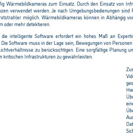
ufig Wärmebildkameras zum Einsatz. Durch den Einsatz von Inf
anzen verwendet werden. Je nach Umgebungsbedienungen sind 
rotstrahler möglich. Wärmebildkameras können in Abhängig vo
m oder mehr detektieren.
 die intelligente Software erfordert ein hohes Maß an Experti
t. Die Software muss in der Lage sein, Bewegungen von Personen
chtverhältnisse zu berücksichtigen. Eine sorgfältige Planung 
kritischen Infrastrukturen zu gewährleisten.
Zus
Vi
ge
Hi
Üb
ei
Üb
A
Da
Si