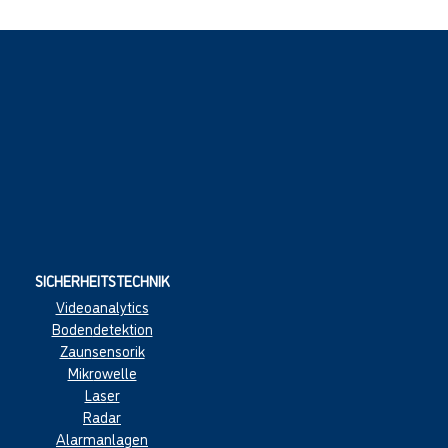
SICHERHEITSTECHNIK
Videoanalytics
Boden
detektion
Zaun
sensorik
Mikr
owelle
Las
er
Radar
Alarmanl
age
n