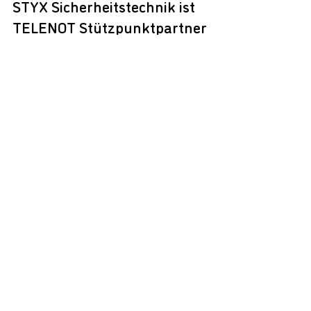
STYX Sicherheitstechnik ist
TELENOT Stützpunktpartner
Einbruchmelde- und Alarmanlagen sollen heute nicht
nur funktional sein, sondern sich auch optisch perfekt
in ihre Umgebung einfügen –...