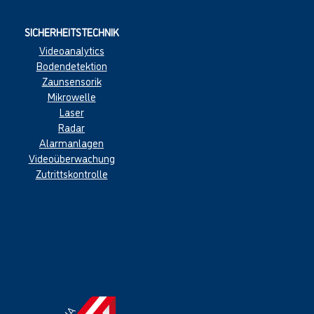
SICHERHEITSTECHNIK
Videoanalytics
Boden
detektion
Zaun
sensorik
Mikr
owelle
Las
er
Radar
Alarmanl
age
n
Videoüberwachung
Zutritts
kontrolle